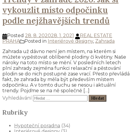
vykouzlit místo odpočinku
podle nejžhavějších trendů
Posted
28. 8. 2020
28. 1. 2021
REAL ESTATE
PRAHA
Posted in
Interiérové designy
,
Zahrada
Zahrada už dávno není jen místem, na kterém si
můžete vypěstovat oblíbené plodiny či květiny. Naše
nároky na toto místo se mění. V posledních letech
plní zahrady zejména funkci relaxační a pěstování
plodin se do nich postupně zase vrací. Přesto převládá
fakt, že zahrada by měla být především místem
odpočinku. A v tomto duchu se nesou i aktuální
trendy. Pojďme se na ně společně […]
Vyhledávání
Rubriky
Hypoteční poradna
(34)
Interiérové designy
(3)