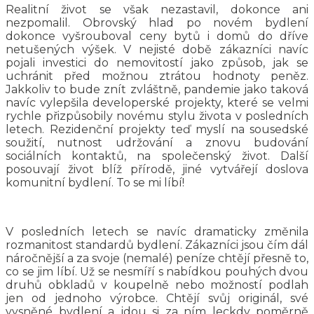
Realitní život se však nezastavil, dokonce ani
nezpomalil. Obrovský hlad po novém bydlení
dokonce vyšrouboval ceny bytů i domů do dříve
netušených výšek. V nejisté době zákazníci navíc
pojali investici do nemovitostí jako způsob, jak se
uchránit před možnou ztrátou hodnoty peněz.
Jakkoliv to bude znít zvláštně, pandemie jako taková
navíc vylepšila developerské projekty, které se velmi
rychle přizpůsobily novému stylu života v posledních
letech. Rezidenční projekty teď myslí na sousedské
soužití, nutnost udržování a znovu budování
sociálních kontaktů, na společenský život. Další
posouvají život blíž přírodě, jiné vytvářejí doslova
komunitní bydlení. To se mi líbí!
V posledních letech se navíc dramaticky změnila
rozmanitost standardů bydlení. Zákazníci jsou čím dál
náročnější a za svoje (nemalé) peníze chtějí přesně to,
co se jim líbí. Už se nesmíří s nabídkou pouhých dvou
druhů obkladů v koupelně nebo možností podlah
jen od jednoho výrobce. Chtějí svůj originál, své
vysněné bydlení a jdou si za ním leckdy poměrně