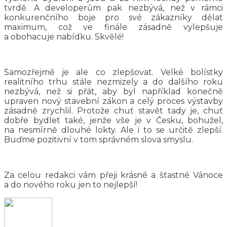
tvrdě. A developerům pak nezbývá, než v rámci
konkurenčního boje pro své zákazníky dělat
maximum, což ve finále zásadně vylepšuje
a obohacuje nabídku. Skvělé!
Samozřejmě je ale co zlepšovat. Velké bolístky
realitního trhu stále nezmizely a do dalšího roku
nezbývá, než si přát, aby byl například konečně
upraven nový stavební zákon a celý proces výstavby
zásadně zrychlil. Protože chuť stavět tady je, chuť
dobře bydlet také, jenže vše je v Česku, bohužel,
na nesmírně dlouhé lokty. Ale i to se určitě zlepší.
Buďme pozitivní v tom správném slova smyslu.
Za celou redakci vám přeji krásné a šťastné Vánoce
a do nového roku jen to nejlepší!