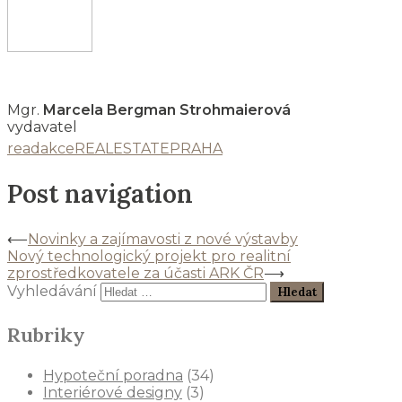
Mgr.
Marcela Bergman Strohmaierová
vydavatel
readakce
REALESTATEPRAHA
Post navigation
⟵
Novinky a zajímavosti z nové výstavby
Nový technologický projekt pro realitní
zprostředkovatele za účasti ARK ČR
⟶
Vyhledávání
Rubriky
Hypoteční poradna
(34)
Interiérové designy
(3)