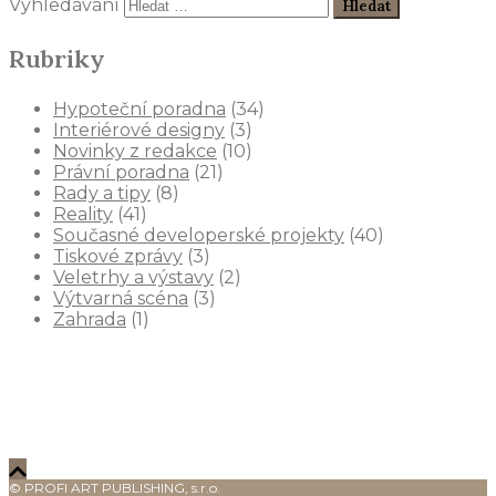
Vyhledávání
Rubriky
Hypoteční poradna
(34)
Interiérové designy
(3)
Novinky z redakce
(10)
Právní poradna
(21)
Rady a tipy
(8)
Reality
(41)
Současné developerské projekty
(40)
Tiskové zprávy
(3)
Veletrhy a výstavy
(2)
Výtvarná scéna
(3)
Zahrada
(1)