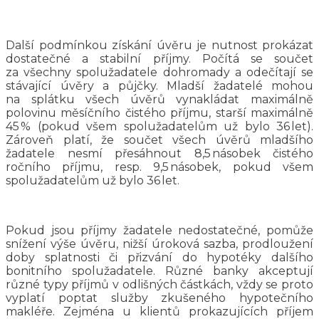
Další podmínkou získání úvěru je nutnost prokázat
dostatečné a stabilní příjmy. Počítá se součet
za všechny spolužadatele dohromady a odečítají se
stávající úvěry a půjčky. Mladší žadatelé mohou
na splátku všech úvěrů vynakládat maximálně
polovinu měsíčního čistého příjmu, starší maximálně
45 % (pokud všem spolužadatelům už bylo 36 let).
Zároveň platí, že součet všech úvěrů mladšího
žadatele nesmí přesáhnout 8,5 násobek čistého
ročního příjmu, resp. 9,5 násobek, pokud všem
spolužadatelům už bylo 36 let.
Pokud jsou příjmy žadatele nedostatečné, pomůže
snížení výše úvěru, nižší úroková sazba, prodloužení
doby splatnosti či přizvání do hypotéky dalšího
bonitního spolužadatele. Různé banky akceptují
různé typy příjmů v odlišných částkách, vždy se proto
vyplatí poptat služby zkušeného hypotečního
makléře. Zejména u klientů prokazujících příjem