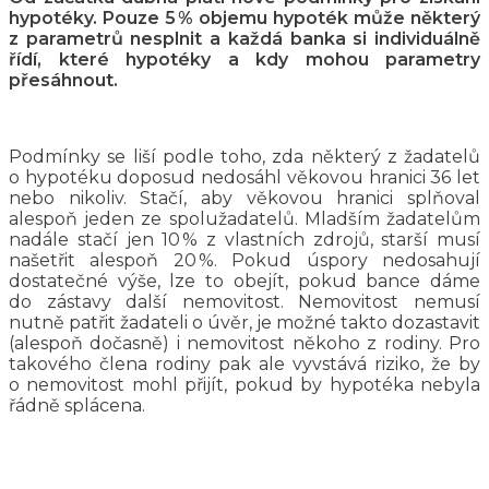
hypotéky. Pouze 5 % objemu hypoték může některý
z parametrů nesplnit a každá banka si individuálně
řídí, které hypotéky a kdy mohou parametry
přesáhnout.
Podmínky se liší podle toho, zda některý z žadatelů
o hypotéku doposud nedosáhl věkovou hranici 36 let
nebo nikoliv. Stačí, aby věkovou hranici splňoval
alespoň jeden ze spolužadatelů. Mladším žadatelům
nadále stačí jen 10 % z vlastních zdrojů, starší musí
našetřit alespoň 20 %. Pokud úspory nedosahují
dostatečné výše, lze to obejít, pokud bance dáme
do zástavy další nemovitost. Nemovitost nemusí
nutně patřit žadateli o úvěr, je možné takto dozastavit
(alespoň dočasně) i nemovitost někoho z rodiny. Pro
takového člena rodiny pak ale vyvstává riziko, že by
o nemovitost mohl přijít, pokud by hypotéka nebyla
řádně splácena.