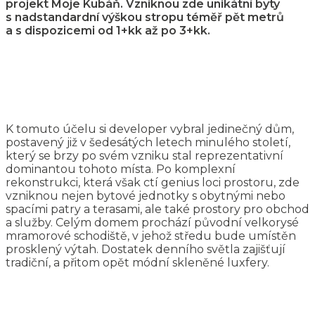
projekt Moje Kubáň. Vzniknou zde unikátní byty
s nadstandardní výškou stropu téměř pět metrů
a s dispozicemi od 1+kk až po 3+kk.
K tomuto účelu si developer vybral jedinečný dům,
postavený již v šedesátých letech minulého století,
který se brzy po svém vzniku stal reprezentativní
dominantou tohoto místa. Po komplexní
rekonstrukci, která však ctí genius loci prostoru, zde
vzniknou nejen bytové jednotky s obytnými nebo
spacími patry a terasami, ale také prostory pro obchod
a služby. Celým domem prochází původní velkorysé
mramorové schodiště, v jehož středu bude umístěn
prosklený výtah. Dostatek denního světla zajišťují
tradiční, a přitom opět módní skleněné luxfery.