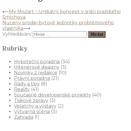
⟵
My Mozart – Unikátní koncept v srdci pražského
Smíchova
Nucený prodej bytové jednotky problémového
vlastníka
⟶
Vyhledávání
Rubriky
Hypoteční poradna
(34)
Interiérové designy
(3)
Novinky z redakce
(10)
Právní poradna
(21)
Rady a tipy
(8)
Reality
(41)
Současné developerské projekty
(40)
Tiskové zprávy
(3)
Veletrhy a výstavy
(2)
Výtvarná scéna
(3)
Zahrada
(1)