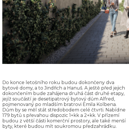
Do konce letošního roku budou dokončeny dva
bytové domy, a to Jindřich a Hanuš. A ještě před jejich
dokončením bude zahájena druhá část druhé etapy,
jejíž součástí je desetipatrový bytový dům Alfred,
pojmenovaný po mladším bratrovi Emila Kolbena.
Dům by se měl stát středobodem celé čtvrti. Nabídne
179 bytů s převahou dispozic 1+kk a 2+kk. V přízemí
budou z větší části komerční prostory, ale také menší
byty, které budou mít soukromou předzahrádku.