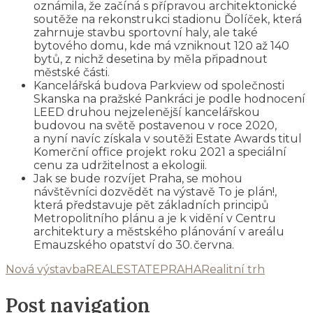
oznámila, že začíná s přípravou architektonické
soutěže na rekonstrukci stadionu Ďolíček, která
zahrnuje stavbu sportovní haly, ale také
bytového domu, kde má vzniknout 120 až 140
bytů, z nichž desetina by měla připadnout
městské části.
Kancelářská budova Parkview od společnosti
Skanska na pražské Pankráci je podle hodnocení
LEED druhou nejzelenější kancelářskou
budovou na světě postavenou v roce 2020,
a nyní navíc získala v soutěži Estate Awards titul
Komerční office projekt roku 2021 a speciální
cenu za udržitelnost a ekologii.
Jak se bude rozvíjet Praha, se mohou
návštěvníci dozvědět na výstavě To je plán!,
která představuje pět základních principů
Metropolitního plánu a je k vidění v Centru
architektury a městského plánování v areálu
Emauzského opatství do 30. června.
Nová výstavba
REALESTATEPRAHA
Realitní trh
Post navigation