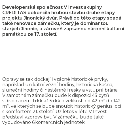
Developerská společnost V Invest skupiny
CREDITAS dokončila hrubou stavbu druhé etapy
projektu Jinonický dvůr. Právě do této etapy spadá
také renovace zámečku, který je dominantou
starých Jinonic, a zároveň zapsanou národní kulturní
památkou ze 17. století.
Opravy se tak dočkají i vzácné historické prvky,
například unikátní věžní hodiny, historická kašna,
sluneční hodiny či nástěnné fresky a vstupní brána.
V samotném zámečku bude k dispozici 45 bytů
s dispozicemi 1+kk až 5+kk o velikosti od 42 m² do 142
m², ve kterých se bude snoubit historický genius loci
s komfortem 21. století. Už letos v létě V Invest
představí vzorový byt. V zámečku bude také
vybudováno 6 komerčních jednotek.