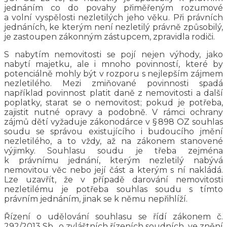
jednáním co do povahy přiměřeným rozumové
a volní vyspělosti nezletilých jeho věku. Při právních
jednáních, ke kterým není nezletilý právně způsobilý,
je zastoupen zákonným zástupcem, zpravidla rodiči.
S nabytím nemovitosti se pojí nejen výhody, jako
nabytí majetku, ale i mnoho povinností, které by
potenciálně mohly být v rozporu s nejlepším zájmem
nezletilého. Mezi zmiňované povinnosti spadá
například povinnost platit daně z nemovitosti a další
poplatky, starat se o nemovitost; pokud je potřeba,
zajistit nutné opravy a podobně. V rámci ochrany
zájmů dětí vyžaduje zákonodárce v § 898 OZ souhlas
soudu se správou existujícího i budoucího jmění
nezletilého, a to vždy, až na zákonem stanovené
výjimky. Souhlasu soudu je třeba zejména
k právnímu jednání, kterým nezletilý nabývá
nemovitou věc nebo její část a kterým s ní nakládá.
Lze uzavřít, že v případě darování nemovitosti
nezletilému je potřeba souhlas soudu s tímto
právním jednáním, jinak se k němu nepřihlíží.
Řízení o udělování souhlasu se řídí zákonem č.
292/2013 Sb., o zvláštních řízeních soudních, ve znění