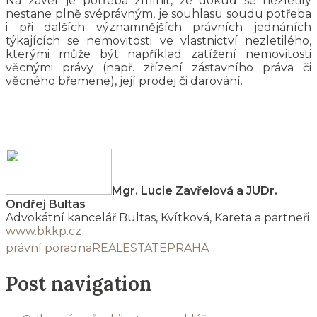
Na závěr je potřeba zmínit, že dokud se nezletilý
nestane plně svéprávným, je souhlasu soudu potřeba
i při dalších významnějších právních jednáních
týkajících se nemovitosti ve vlastnictví nezletilého,
kterými může být například zatížení nemovitosti
věcnými právy (např. zřízení zástavního práva či
věcného břemene), její prodej či darování.
Mgr. Lucie Zavřelová a JUDr.
Ondřej Bultas
Advokátní kancelář Bultas, Kvítková, Kareta a partneři
www.bkkp.cz
právní poradna
REALESTATEPRAHA
Post navigation