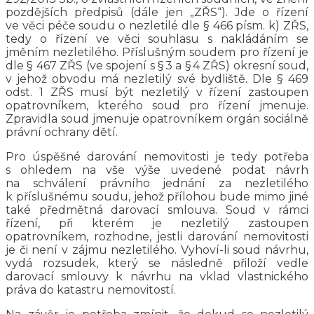
pozdějších předpisů (dále jen „ZŘS“). Jde o řízení
ve věci péče soudu o nezletilé dle § 466 písm. k) ZŘS,
tedy o řízení ve věci souhlasu s nakládáním se
jměním nezletilého. Příslušným soudem pro řízení je
dle § 467 ZŘS (ve spojení s § 3 a § 4 ZŘS) okresní soud,
v jehož obvodu má nezletilý své bydliště. Dle § 469
odst. 1 ZŘS musí být nezletilý v řízení zastoupen
opatrovníkem, kterého soud pro řízení jmenuje.
Zpravidla soud jmenuje opatrovníkem orgán sociálně
právní ochrany dětí.
Pro úspěšné darování nemovitosti je tedy potřeba
s ohledem na vše výše uvedené podat návrh
na schválení právního jednání za nezletilého
k příslušnému soudu, jehož přílohou bude mimo jiné
také předmětná darovací smlouva. Soud v rámci
řízení, při kterém je nezletilý zastoupen
opatrovníkem, rozhodne, jestli darování nemovitosti
je či není v zájmu nezletilého. Vyhoví-li soud návrhu,
vydá rozsudek, který se následně přiloží vedle
darovací smlouvy k návrhu na vklad vlastnického
práva do katastru nemovitostí.