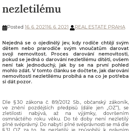
nezletilému
Posted
16. 6. 2021
16. 6. 2021
REAL ESTATE PRAHA
Nejedná se o ojedinělý jev, kdy rodiče chtějí svým
dětem nebo prarodiče svým vnoučatům darovat
svoji nemovitost. Proces darování nemovitosti,
pokud se jedná o darování nezletilému dítěti, ovšem
není tak jednoduchý, jak by se na první pohled
mohlo zdát. V tomto článku se dočtete, jak darování
nemovitosti nezletilému probíhá a na co je potřeba
si dát pozor.
Dle § 30 zákona č. 89/2012 Sb., občanský zákoník,
ve znění pozdějších předpisů (dále jen „OZ“), se
zletilosti nabývá, až na výjimky, dovršením
osmnáctého roku věku. Do té doby není nezletilý
plně svéprávný. Do nabytí plné svéprávnosti se má dle
§ 31 OZ za to, že nezletilý je způsobilý k právním