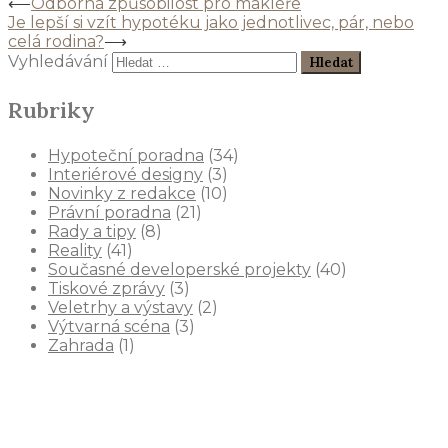
⟵
Odborná způsobilost pro makléře
Je lepší si vzít hypotéku jako jednotlivec, pár, nebo
celá rodina?
⟶
Vyhledávání
Rubriky
Hypoteční poradna
(34)
Interiérové designy
(3)
Novinky z redakce
(10)
Právní poradna
(21)
Rady a tipy
(8)
Reality
(41)
Současné developerské projekty
(40)
Tiskové zprávy
(3)
Veletrhy a výstavy
(2)
Výtvarná scéna
(3)
Zahrada
(1)