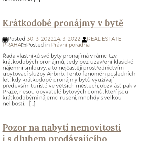
Krátkodobé pronájmy v bytě
Posted
30. 3. 2022
24. 3. 2022
REAL ESTATE
PRAHA
Posted in
Právní poradna
Řada vlastníků své byty pronajímá v rámci tzv.
krátkodobých pronájmů, tedy bez uzavření klasické
nájemní smlouvy, a to nejčastěji prostřednictvím
ubytovací služby Airbnb. Tento fenomén posledních
let, kdy krátkodobé pronájmy bytů využívají
především turisté ve větších městech, obzvlášť pak v
Praze, nesou obyvatelé bytových domů, kteří jsou
krátkodobými nájemci rušeni, mnohdy s velkou
nelibostí. […]
Pozor na nabytí nemovitosti
i s dluhem prodávajícího