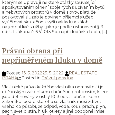
kterým se upravují některé otázky související
s poskytováním plnění spojených s užíváním bytů
a nebytových prostorů v domě s byty, platí, že
poskytoval služeb je povinen příjemci služeb
vyúčtovat skutečnou výši nákladů a záloh
na jednotlivé služby (jako je podle ustanovení § 3
odst. 1 zákona č. 67/2013 Sb. např. dodávka tepla, […]
Právní obrana při
nepřiměřeném hluku v domě
Posted
13. 5. 2022
25. 5. 2022
REAL ESTATE
PRAHA
Posted in
Právní poradna
Vlastnické právo každého vlastníka nemovitosti je
občanským zákoníkem chráněno proti imisím, které
jsou definovány v ust. § 1013 odst. 1 občanského
zákoníku, podle kterého se vlastník musí zdržet
všeho, co působí, že odpad, voda, kouř, prach, plyn,
pach, světlo, stín, hluk, otřesy a jiné podobné imise