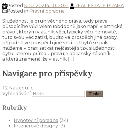
Posted
5. 10. 2021
4. 10. 2021
REAL ESTATE PRAHA
Posted in
Právní poradna
Služebnost je druh věcného práva, tedy práva
působícího vůči všem (obdobně jako např. vlastnické
právo), kterým vlastník věci, typicky věci nemovité,
tuto svou věc zatíží, buďto ve prospěch jiné osoby,
případně ve prospěch jiné věci. U bytů se pak
můžeme v praxi setkat nejčastěji s tzv. služebností
bytu, kterou přímo upravuje občanský zákoník
a která znamená, že vlastník […]
Navigace pro příspěvky
1
2
Následující
Vyhledávání
Rubriky
Hypoteční poradna
(34)
Interiérové designy
(3)