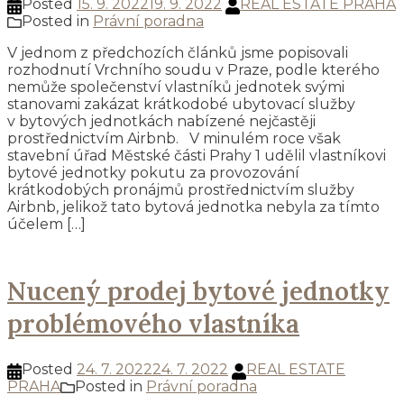
Posted
15. 9. 2022
19. 9. 2022
REAL ESTATE PRAHA
Posted in
Právní poradna
V jednom z předchozích článků jsme popisovali
rozhodnutí Vrchního soudu v Praze, podle kterého
nemůže společenství vlastníků jednotek svými
stanovami zakázat krátkodobé ubytovací služby
v bytových jednotkách nabízené nejčastěji
prostřednictvím Airbnb. V minulém roce však
stavební úřad Městské části Prahy 1 udělil vlastníkovi
bytové jednotky pokutu za provozování
krátkodobých pronájmů prostřednictvím služby
Airbnb, jelikož tato bytová jednotka nebyla za tímto
účelem […]
Nucený prodej bytové jednotky
problémového vlastníka
Posted
24. 7. 2022
24. 7. 2022
REAL ESTATE
PRAHA
Posted in
Právní poradna