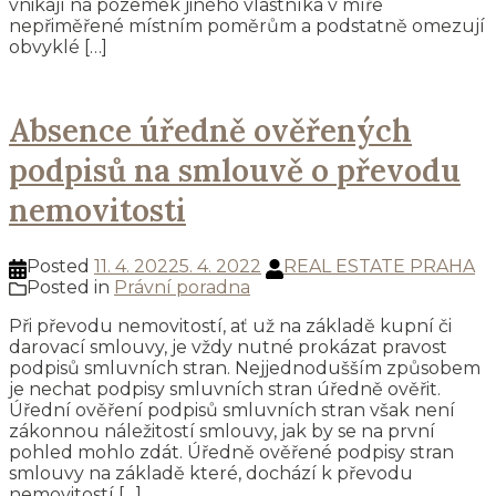
vnikají na pozemek jiného vlastníka v míře
nepřiměřené místním poměrům a podstatně omezují
obvyklé […]
Absence úředně ověřených
podpisů na smlouvě o převodu
nemovitosti
Posted
11. 4. 2022
5. 4. 2022
REAL ESTATE PRAHA
Posted in
Právní poradna
Při převodu nemovitostí, ať už na základě kupní či
darovací smlouvy, je vždy nutné prokázat pravost
podpisů smluvních stran. Nejjednodušším způsobem
je nechat podpisy smluvních stran úředně ověřit.
Úřední ověření podpisů smluvních stran však není
zákonnou náležitostí smlouvy, jak by se na první
pohled mohlo zdát. Úředně ověřené podpisy stran
smlouvy na základě které, dochází k převodu
nemovitostí […]