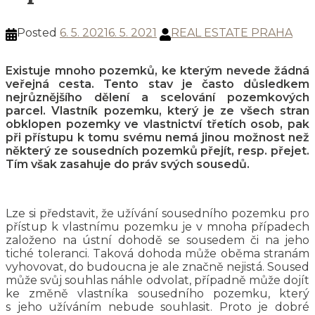
Posted
6. 5. 2021
6. 5. 2021
REAL ESTATE PRAHA
Existuje mnoho pozemků, ke kterým nevede žádná
veřejná cesta. Tento stav je často důsledkem
nejrůznějšího dělení a scelování pozemkových
parcel. Vlastník pozemku, který je ze všech stran
obklopen pozemky ve vlastnictví třetích osob, pak
při přístupu k tomu svému nemá jinou možnost než
některý ze sousedních pozemků přejít, resp. přejet.
Tím však zasahuje do práv svých sousedů.
Lze si představit, že užívání sousedního pozemku pro
přístup k vlastnímu pozemku je v mnoha případech
založeno na ústní dohodě se sousedem či na jeho
tiché toleranci. Taková dohoda může oběma stranám
vyhovovat, do budoucna je ale značně nejistá. Soused
může svůj souhlas náhle odvolat, případně může dojít
ke změně vlastníka sousedního pozemku, který
s jeho užíváním nebude souhlasit. Proto je dobré