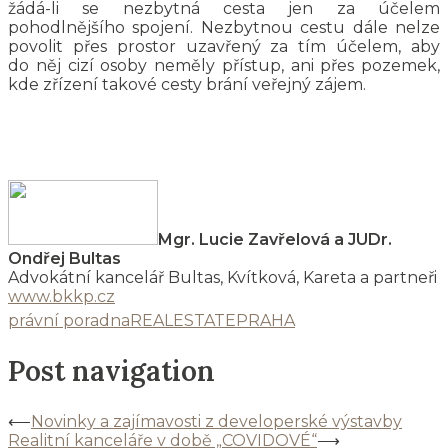
žádá-li se nezbytná cesta jen za účelem
pohodlnějšího spojení. Nezbytnou cestu dále nelze
povolit přes prostor uzavřený za tím účelem, aby
do něj cizí osoby neměly přístup, ani přes pozemek,
kde zřízení takové cesty brání veřejný zájem.
Mgr. Lucie Zavřelová a JUDr.
Ondřej Bultas
Advokátní kancelář Bultas, Kvítková, Kareta a partneři
www.bkkp.cz
právní poradna
REALESTATEPRAHA
Post navigation
⟵
Novinky a zajímavosti z developerské výstavby
Realitní kanceláře v době „COVIDOVÉ“
⟶