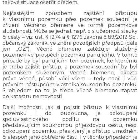
takové situace ošetřit předem.
Nejčastějším způsobem zajištění přístupu
k vlastnímu pozemku přes pozemek sousední je
zřízení věcného břemene ve formě pozemkové
služebnosti. Může se jednat např. o služebnost stezky
či cesty – viz ust. § 1274 a § 1276 zákona č. 89/2012 Sb.,
občanský zákoník, ve znění pozdějších předpisů (dále
jen „OZ“). Věcné břemeno zatěžuje služebný
pozemek ve prospěch pozemku panujícího. V tomto
případě by byl panujícím ten pozemek, ke kterému
je třeba zajistit přístup, a pozemek sousední by byl
pozemkem služebným. Věcné břemeno, jakožto
právo věcné, působí vůči všem – tedy např. i vůči
právním nástupcům vlastníka sousedního pozemku.
S ohledem na to je třeba věcné břemeno zapsat
do katastru nemovitostí.
Další možností, jak si pojistit přístup k vlastnímu
pozemku i do budoucna, je odkoupení
spoluvlastnického podílu na pozemku
představujícím soukromou příjezdovou cestu, resp.
odkoupení pozemku, přes který je přístup umožněn,
či alespoň jeho potřebné části. I v těchto případech je