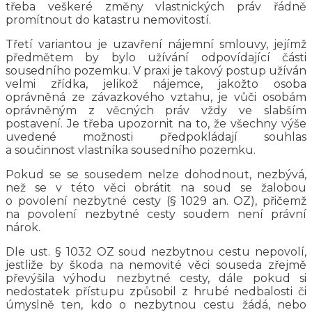
třeba veškeré změny vlastnických práv řádně
promítnout do katastru nemovitostí.
Třetí variantou je uzavření nájemní smlouvy, jejímž
předmětem by bylo užívání odpovídající části
sousedního pozemku. V praxi je takový postup užíván
velmi zřídka, jelikož nájemce, jakožto osoba
oprávněná ze závazkového vztahu, je vůči osobám
oprávněným z věcných práv vždy ve slabším
postavení. Je třeba upozornit na to, že všechny výše
uvedené možnosti předpokládají souhlas
a součinnost vlastníka sousedního pozemku.
Pokud se se sousedem nelze dohodnout, nezbývá,
než se v této věci obrátit na soud se žalobou
o povolení nezbytné cesty (§ 1029 an. OZ), přičemž
na povolení nezbytné cesty soudem není právní
nárok.
Dle ust. § 1032 OZ soud nezbytnou cestu nepovolí,
jestliže by škoda na nemovité věci souseda zřejmě
převýšila výhodu nezbytné cesty, dále pokud si
nedostatek přístupu způsobil z hrubé nedbalosti či
úmyslně ten, kdo o nezbytnou cestu žádá, nebo